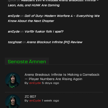
Resident Evil 4 Invades Arena Breakout: Infinite –
zph0x
on
Leon, Ada, and HUNK Are Coming
enCyde
Call of Duty: Modern Warfare 4 – Everything We
on
Know About the Next Chapter
enCyde
Varför fuskar folk i spel?
on
tacghost
Arena Blackout Infinite (PC) Review
on
Senaste Ämnen
Arena Breakout: Infinite Is Making a Comeback
— Player Numbers Are Rising Again
By
enCyde
5 days ago
ZC 807
By
enCyde
1 week ago