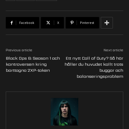
Facebook
X
Pinterest
Previous article
Next article
Black Ops 6: Season 1 och
Ett nytt Call of Duty? Så här
kontroversen kring
håller du huvudet kallt trots
borttagna 2XP-token
buggar och
balanseringsproblem