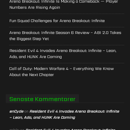
Arena Breakout: Infinite Is Making a Comeback — Player
Numbers Are Rising Again
Fun Squad Challenges for Arena Breakout: Infinite
Arena Breakout: Infinite Season 6 Review – ABI 2.0 Takes
the Biggest Step Yet
Resident Evil 4 Invades Arena Breakout: Infinite – Leon,
Ada, and HUNK Are Coming
Call of Duty: Modern Warfare 4 – Everything We Know
About the Next Chapter
Senaste Kommentarer
enCyde
Resident Evil 4 Invades Arena Breakout: Infinite
on
– Leon, Ada, and HUNK Are Coming