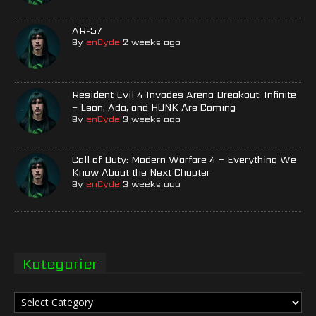
AR-57
By
enCyde
2 weeks ago
Resident Evil 4 Invades Arena Breakout: Infinite
– Leon, Ada, and HUNK Are Coming
By
enCyde
3 weeks ago
Call of Duty: Modern Warfare 4 – Everything We
Know About the Next Chapter
By
enCyde
3 weeks ago
Kategorier
Kategorier