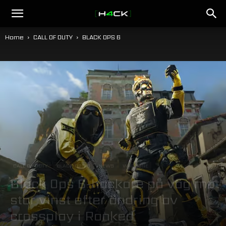
h4ck.se
Home
CALL OF DUTY
BLACK OPS 6
CALL OF DUTY
BLACK OPS 6
NEWS
WARZONE
Black Ops 6-hackare på väg mot
stor vinst efter ändring av
crossplay i Ranked