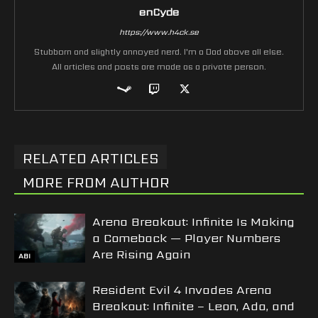
enCyde
https://www.h4ck.se
Stubborn and slightly annoyed nerd. I'm a Dad above all else.
All articles and posts are made as a private person.
RELATED ARTICLES
MORE FROM AUTHOR
Arena Breakout: Infinite Is Making
a Comeback — Player Numbers
Are Rising Again
ABI
Resident Evil 4 Invades Arena
Breakout: Infinite – Leon, Ada, and