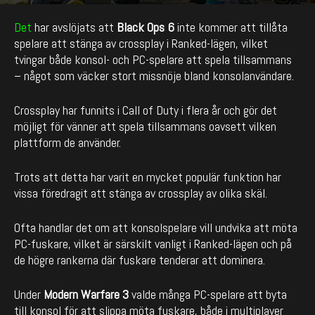
By
enCyde
-
705
0
November 18, 2024
Det
har avslöjats att
Black Ops 6
inte kommer att tillåta
spelare att stänga av crossplay i Ranked-lägen, vilket
tvingar både konsol- och PC-spelare att spela tillsammans
– något som väcker stort missnöje bland konsolanvändare.
Crossplay har funnits i Call of Duty i flera år och gör det
möjligt för vänner att spela tillsammans oavsett vilken
plattform de använder.
Trots att detta har varit en mycket populär funktion har
vissa föredragit att stänga av crossplay av olika skäl.
Ofta handlar det om att konsolspelare vill undvika att möta
PC-fuskare, vilket är särskilt vanligt i Ranked-lägen och på
de högre rankerna där fuskare tenderar att dominera.
Under
Modern Warfare 3
valde många PC-spelare att byta
till konsol för att slippa möta fuskare, både i multiplayer