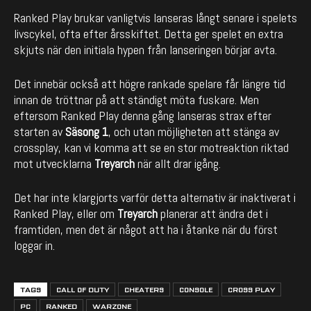
Ranked Play brukar vanligtvis lanseras långt senare i spelets
livscykel, ofta efter årsskiftet. Detta ger spelet en extra
skjuts när den initiala hypen från lanseringen börjar avta.
Det innebär också att högre rankade spelare får längre tid
innan de tröttnar på att ständigt möta fuskare. Men
eftersom Ranked Play denna gång lanseras strax efter
starten av
Säsong 1
, och utan möjligheten att stänga av
crossplay, kan vi komma att se en stor motreaktion riktad
mot utvecklarna
Treyarch
när allt drar igång.
Det har inte klargjorts varför detta alternativ är inaktiverat i
Ranked Play, eller om
Treyarch
planerar att ändra det i
framtiden, men det är något att ha i åtanke när du först
loggar in.
TAGS
CALL OF DUTY
CHEATERS
CONSOLE
CROSS PLAY
PC
RANKED
WARZONE