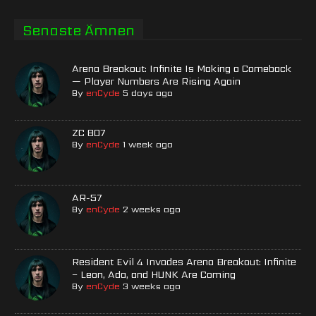
Senaste Ämnen
Arena Breakout: Infinite Is Making a Comeback
— Player Numbers Are Rising Again
By
enCyde
5 days ago
ZC 807
By
enCyde
1 week ago
AR-57
By
enCyde
2 weeks ago
Resident Evil 4 Invades Arena Breakout: Infinite
– Leon, Ada, and HUNK Are Coming
By
enCyde
3 weeks ago