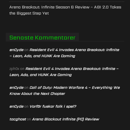
Arena Breakout: Infinite Season 6 Review – ABI 2.0 Takes
the Biggest Step Yet
Senaste Kommentarer
enCyde
Resident Evil 4 Invades Arena Breakout: Infinite
on
– Leon, Ada, and HUNK Are Coming
Resident Evil 4 Invades Arena Breakout: Infinite –
zph0x
on
Leon, Ada, and HUNK Are Coming
enCyde
Call of Duty: Modern Warfare 4 – Everything We
on
Know About the Next Chapter
enCyde
Varför fuskar folk i spel?
on
tacghost
Arena Blackout Infinite (PC) Review
on