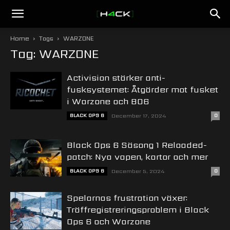
h4ck.se
Home
Tags
WARZONE
Tag: WARZONE
Activision stärker anti-
fusksystemet: Åtgärder mot fusket
i Warzone och BO6
BLACK OPS 6
December 17, 2024
0
Black Ops 6 Säsong 1 Reloaded-
patch: Nya vapen, kartor och mer
BLACK OPS 6
December 5, 2024
0
Spelarnas frustration växer:
Träffregistreringsproblem i Black
Ops 6 och Warzone