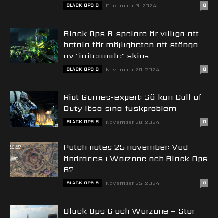
BLACK OPS 6
December 3, 2024
0
Black Ops 6-spelare är villiga att
betala för möjligheten att stänga
av “irriterande” skins
BLACK OPS 6
November 29, 2024
0
Riot Games-expert: Så kan Call of
Duty lösa sina fuskproblem
BLACK OPS 6
November 28, 2024
0
Patch notes 25 november: Vad
ändrades i Warzone och Black Ops
6?
BLACK OPS 6
November 25, 2024
0
Black Ops 6 och Warzone – Stor