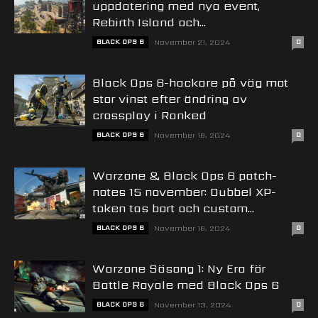
uppdatering med nya event,
Rebirth Island och...
BLACK OPS 6
November 21, 2024
0
Black Ops 6-hackare på väg mot
stor vinst efter ändring av
crossplay i Ranked
BLACK OPS 6
November 18, 2024
0
Warzone & Black Ops 6 patch-
notes 15 november: Dubbel XP-
token tas bort och custom...
BLACK OPS 6
November 16, 2024
0
Warzone Säsong 1: Ny Era för
Battle Royale med Black Ops 6
BLACK OPS 6
November 13, 2024
0