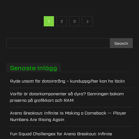
1
2
3
Senaste Inlägg
Ryde utsatt för dataintrång – kunduppgifter kan ha läckt
Varför är datorkomponenter så dyra? Sanningen bakom
priserna på grafikkort och RAM
Arena Breakout: Infinite Is Making a Comeback — Player
Numbers Are Rising Again
Fun Squad Challenges for Arena Breakout: Infinite