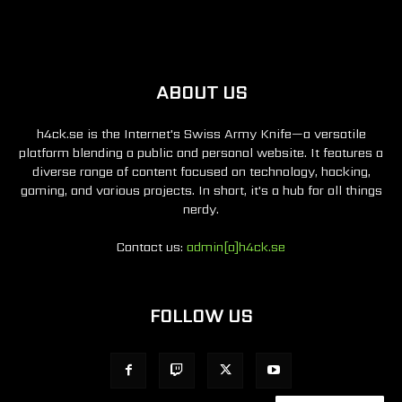
ABOUT US
h4ck.se is the Internet's Swiss Army Knife—a versatile
platform blending a public and personal website. It features a
diverse range of content focused on technology, hacking,
gaming, and various projects. In short, it's a hub for all things
nerdy.
Contact us:
admin[a]h4ck.se
FOLLOW US