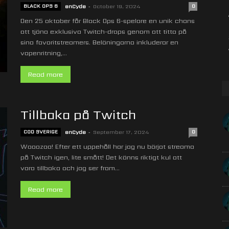
BLACK OPS 6
enCyde
-
October 19, 2024
0
Den 25 oktober får Black Ops 6-spelare en unik chans
att tjäna exklusiva Twitch-drops genom att titta på
sina favoritstreamers. Belöningarna inkluderar en
vapenritning,...
Read more
Tillbaka på Twitch
COD SVERIGE
enCyde
-
September 17, 2024
0
Waaazaa! Efter ett uppehåll har jag nu börjat streama
på Twitch igen, lite smått! Det känns riktigt kul att
vara tillbaka och jag ser fram...
Read more