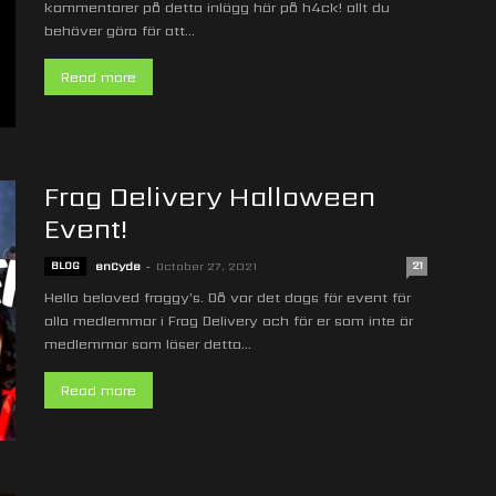
kommentarer på detta inlägg här på h4ck! allt du
behöver göra för att...
Read more
Frag Delivery Halloween
Event!
BLOG
enCyde
-
October 27, 2021
21
Hello beloved fraggy’s. Då var det dags för event för
alla medlemmar i Frag Delivery och för er som inte är
medlemmar som läser detta...
Read more