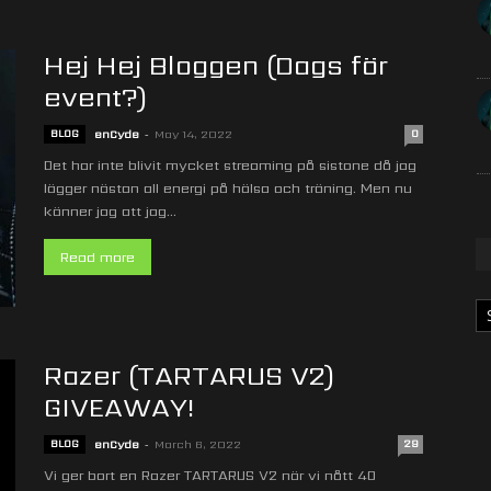
Hej Hej Bloggen (Dags för
event?)
BLOG
enCyde
-
May 14, 2022
0
Det har inte blivit mycket streaming på sistone då jag
lägger nästan all energi på hälsa och träning. Men nu
känner jag att jag...
Read more
Ka
Razer (TARTARUS V2)
GIVEAWAY!
BLOG
enCyde
-
March 6, 2022
29
Vi ger bort en Razer TARTARUS V2 när vi nått 40