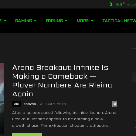
C
16.3
Stoc
S
GAMING
FORUMS
MORE
TACTICAL NET
Arena Breakout: Infinite Is
Making a Comeback —
Player Numbers Are Rising
Again
ABI
enCyde
-
August 2, 2026
0
After a quieter period following its initial launch, Arena
Breakout: Infinite appears to be entering a new
growth phase. The extraction shooter is attracting...