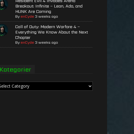
Resident Evil 4 Invades Arena
Breakout: Infinite – Leon, Ada, and
HUNK Are Coming
By
enCyde
3 weeks ago
Call of Duty: Modern Warfare 4 –
Everything We Know About the Next
Chapter
By
enCyde
3 weeks ago
Kategorier
tegorier