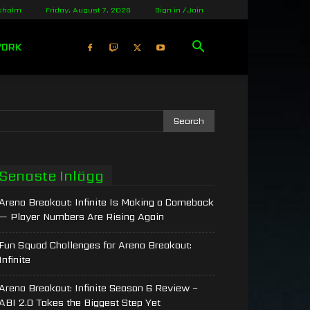
kholm
Friday, August 7, 2026
Sign in / Join
WORK
Senaste Inlägg
Arena Breakout: Infinite Is Making a Comeback
— Player Numbers Are Rising Again
Fun Squad Challenges for Arena Breakout:
Infinite
Arena Breakout: Infinite Season 6 Review –
ABI 2.0 Takes the Biggest Step Yet