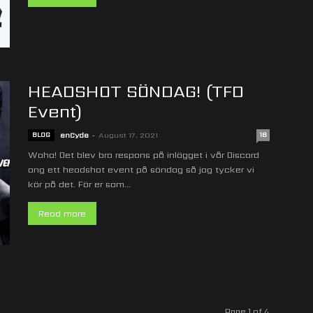
HEADSHOT SÖNDAG! (TFD
Event)
BLOG
enCyde
-
August 17, 2021
16
Woha! Det blev bra respons på inlägget i vår Discord
ang ett headshot event på söndag så jag tycker vi
kör på det. För er som...
Read more
Page 1 of 4