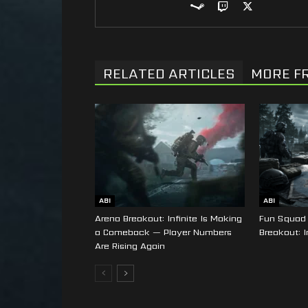
RELATED ARTICLES
MORE F
ABI
ABI
Arena Breakout: Infinite Is Making
Fun Squad 
a Comeback — Player Numbers
Breakout: I
Are Rising Again