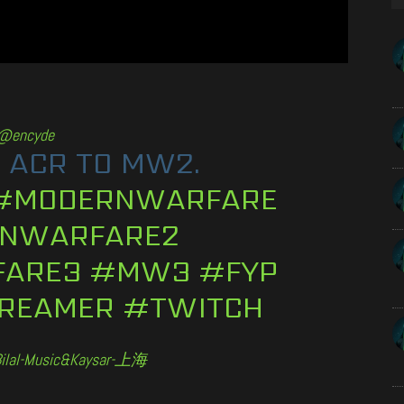
@encyde
 ACR TO MW2.
#MODERNWARFARE
NWARFARE2
ARE3
#MW3
#FYP
REAMER
#TWITCH
Bilal-Music&Kaysar-上海