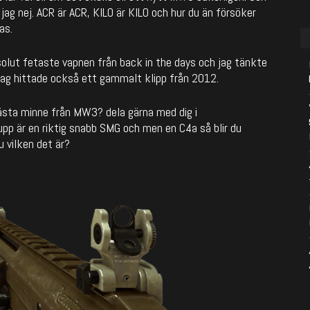
jag nej. ACR är ACR, KILO är KILO och hur du än försöker
as.
olut fetaste vapnen från back in the days och jag tänkte
Jag hittade också ett gammalt klipp från 2012.
 bästa minne från MW3? dela gärna med dig i
p är en riktig snabb SMG och men en C4a så blir du
u vilken det är?