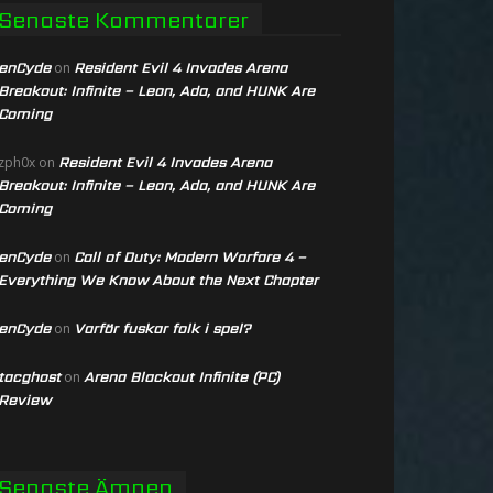
Senaste Kommentarer
enCyde
Resident Evil 4 Invades Arena
on
Breakout: Infinite – Leon, Ada, and HUNK Are
Coming
Resident Evil 4 Invades Arena
zph0x
on
Breakout: Infinite – Leon, Ada, and HUNK Are
Coming
enCyde
Call of Duty: Modern Warfare 4 –
on
Everything We Know About the Next Chapter
enCyde
Varför fuskar folk i spel?
on
tacghost
Arena Blackout Infinite (PC)
on
Review
Senaste Ämnen