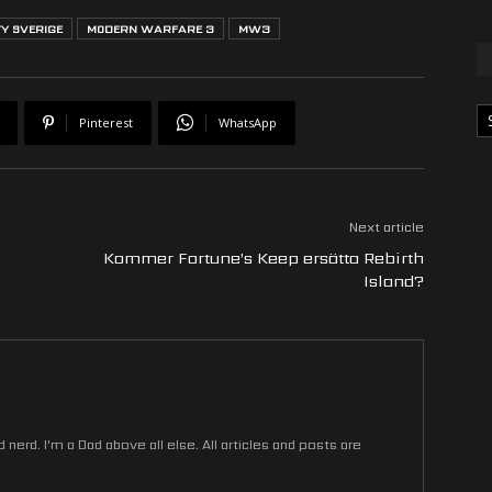
TY SVERIGE
MODERN WARFARE 3
MW3
Ka
Pinterest
WhatsApp
Next article
Kommer Fortune’s Keep ersätta Rebirth
Island?
nerd. I'm a Dad above all else. All articles and posts are