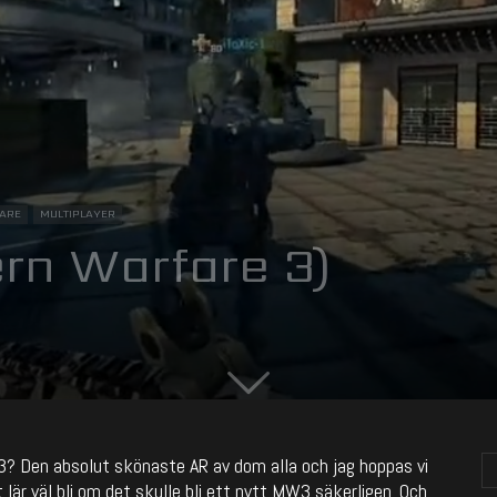
ARE
MULTIPLAYER
rn Warfare 3)
? Den absolut skönaste AR av dom alla och jag hoppas vi
lär väl bli om det skulle bli ett nytt MW3 säkerligen. Och