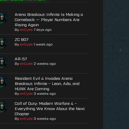
Arena Breakout: Infinite Is Making a
Comeback — Player Numbers Are
Rising Again
By
enCyde
7 days ago
ZC 807
By
enCyde
1 week ago
AR-57
By
enCyde
2 weeks ago
Resident Evil 4 Invades Arena
Breakout: Infinite – Leon, Ada, and
HUNK Are Coming
By
enCyde
3 weeks ago
Call of Duty: Modern Warfare 4 –
Everything We Know About the Next
Chapter
By
enCyde
3 weeks ago