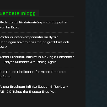
Senaste Inlägg
Ryde utsatt för dataintrång – kunduppgifter
kan ha läckt
Varför är datorkomponenter så dyra?
Sanningen bakom priserna på grafikkort och
RAM
Arena Breakout: Infinite Is Making a Comeback
— Player Numbers Are Rising Again
Fun Squad Challenges for Arena Breakout:
Infinite
Arena Breakout: Infinite Season 6 Review –
ABI 2.0 Takes the Biggest Step Yet