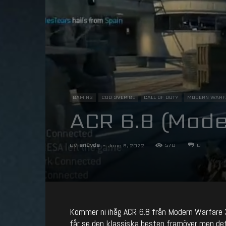
GAMING
COD SVERIGE
CALL OF DUTY
MODERN WARF
ACR 6.8 (Mode
By
enCyde
-
570
0
June 6, 2022
Kommer ni ihåg ACR 6.8 från Modern Warfare 3
får se den klassiska besten framöver men det 