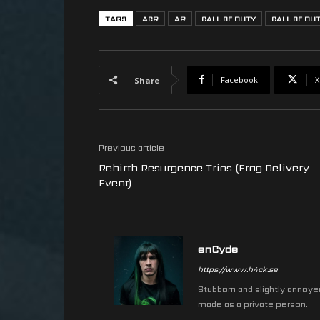
TAGS
ACR
AR
CALL OF DUTY
CALL OF DU
Facebook
X
Share
Previous article
Rebirth Resurgence Trios (Frag Delivery
Event)
enCyde
https://www.h4ck.se
Stubborn and slightly annoyed 
made as a private person.