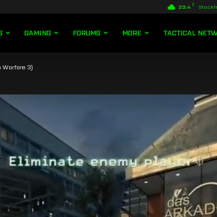
C
23.4
Stock
S
GAMING
FORUMS
MORE
TACTICAL NET
 Warfare 3)