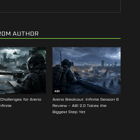
ROM AUTHOR
ABI
Challenges for Arena
Arena Breakout: Infinite Season 6
nfinite
Review – ABI 2.0 Takes the
Biggest Step Yet