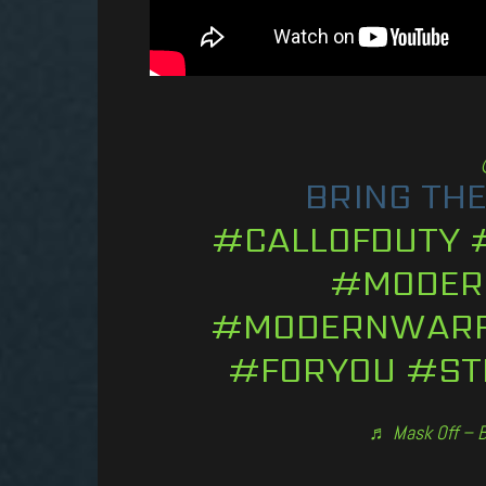
BRING THE
#CALLOFDUTY
#MODER
#MODERNWARF
#FORYOU
#ST
♬ Mask Off – 