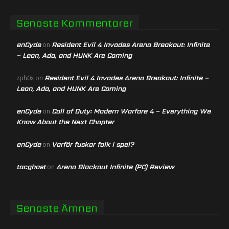
Senaste Kommentarer
enCyde
Resident Evil 4 Invades Arena Breakout: Infinite
on
– Leon, Ada, and HUNK Are Coming
Resident Evil 4 Invades Arena Breakout: Infinite –
zph0x
on
Leon, Ada, and HUNK Are Coming
enCyde
Call of Duty: Modern Warfare 4 – Everything We
on
Know About the Next Chapter
enCyde
Varför fuskar folk i spel?
on
tacghost
Arena Blackout Infinite (PC) Review
on
Senaste Ämnen