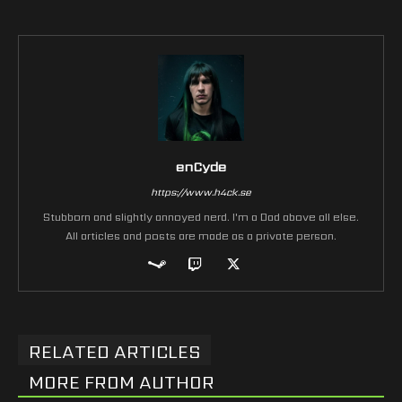
enCyde
https://www.h4ck.se
Stubborn and slightly annoyed nerd. I'm a Dad above all else.
All articles and posts are made as a private person.
RELATED ARTICLES
MORE FROM AUTHOR