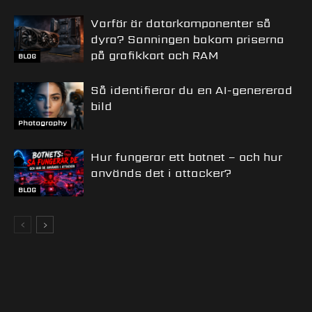
Varför är datorkomponenter så
dyra? Sanningen bakom priserna
på grafikkort och RAM
BLOG
Så identifierar du en AI-genererad
bild
Photography
Hur fungerar ett botnet – och hur
används det i attacker?
BLOG