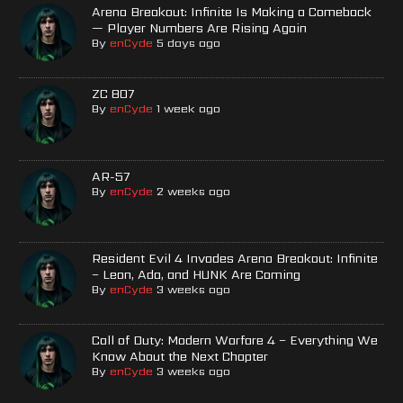
Arena Breakout: Infinite Is Making a Comeback
— Player Numbers Are Rising Again
By
enCyde
5 days ago
ZC 807
By
enCyde
1 week ago
AR-57
By
enCyde
2 weeks ago
Resident Evil 4 Invades Arena Breakout: Infinite
– Leon, Ada, and HUNK Are Coming
By
enCyde
3 weeks ago
Call of Duty: Modern Warfare 4 – Everything We
Know About the Next Chapter
By
enCyde
3 weeks ago