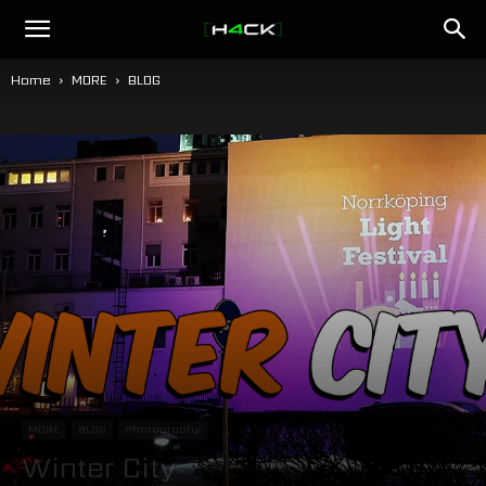
h4ck.se
Home
MORE
BLOG
MORE
BLOG
Photography
Winter City