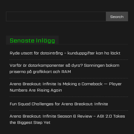
Senaste Inlägg
Ryde utsatt för dataintrång – kunduppgifter kan ha läckt
Varför är datorkomponenter så dyra? Sanningen bakom
priserna på grafikkort och RAM
Arena Breakout: Infinite Is Making a Comeback — Player
Numbers Are Rising Again
Fun Squad Challenges for Arena Breakout: Infinite
Arena Breakout: Infinite Season 6 Review – ABI 2.0 Takes
the Biggest Step Yet