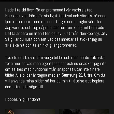
By
enCyde
-
836
0
December 5, 2021
Hade lite tid över för en promenad i vår vackra stad.
Norrköping är känt för sin light-festival och vårat strålande
ljus kombinerat med miljoner färger som präglar vår stad.
Jag var ute och tog några bilder runt omkring mitt område.
Detta är bara en liten liten del av ljust från Norrköpings City.
Så gillar du ljust och allt vad det innebär så tycker jag du
ska åka hit och ta en riktig långpromenad.
Tyckte det blev rätt mysiga bilder och man borde faktiskt
fota mer än vad man egentligen gör och nu snackar jag inte
om selfies med hundöron från snapchat utan lite finare
bilder. Alla bilder är tagna med en
Samsung 21 Ultra
. Om du
vill använda mina bilder så har du min tillåtelse att kopiera
dom utan att säga till.
Hoppas ni gillar dom!