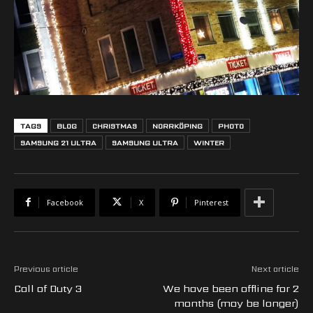
TAGS
BLOG
CHRISTMAS
NORRKÖPING
PHOTO
SAMSUNG 21 ULTRA
SAMSUNG ULTRA
WINTER
Facebook
X
Pinterest
Previous article
Next article
Call of Duty 3
We have been offline for 2
months (may be longer)