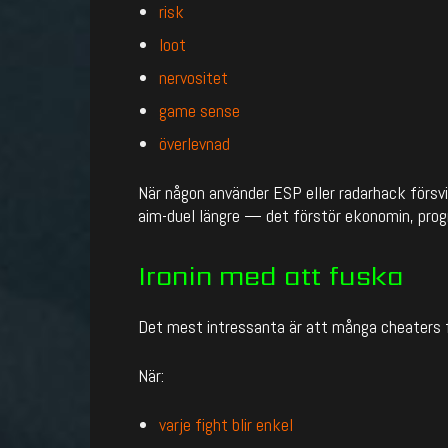
risk
loot
nervositet
game sense
överlevnad
När någon använder ESP eller radarhack försvin
aim-duel längre — det förstör ekonomin, progr
Ironin med att fuska
Det mest intressanta är att många cheaters f
När:
varje fight blir enkel