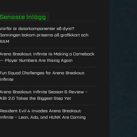
Senaste Inlägg
Varför är datorkomponenter så dyra?
Sanningen bakom priserna på grafikkort och
RAM
Arena Breakout: Infinite Is Making a Comeback
— Player Numbers Are Rising Again
Fun Squad Challenges for Arena Breakout:
Infinite
Arena Breakout: Infinite Season 6 Review –
ABI 2.0 Takes the Biggest Step Yet
Resident Evil 4 Invades Arena Breakout:
Infinite – Leon, Ada, and HUNK Are Coming