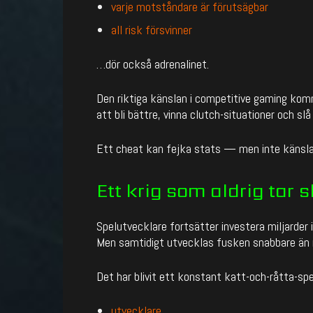
varje motståndare är förutsägbar
all risk försvinner
…dör också adrenalinet.
Den riktiga känslan i competitive gaming kom
att bli bättre, vinna clutch-situationer och slå 
Ett cheat kan fejka stats — men inte känslan
Ett krig som aldrig tar s
Spelutvecklare fortsätter investera miljarder 
Men samtidigt utvecklas fusken snabbare än 
Det har blivit ett konstant katt-och-råtta-spe
utvecklare