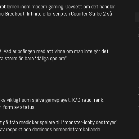
ta problemen inom modern gaming. Oavsett om det handlar
na Breakout: Infinite
eller scripts i
Counter-Strike 2
så
tå. Vad är poängen med att vinna om man inte gör det
 större än bara “dåliga spelare”.
lika viktigt som själva gameplayet. K/D-ratio, rank,
en form av status.
t gå från medioker spelare till “monster-lobby destroyer”
an av respekt och dominans beroendeframkallande.