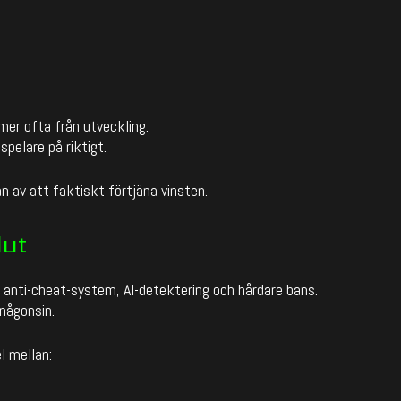
mer ofta från utveckling:
spelare på riktigt.
 av att faktiskt förtjäna vinsten.
lut
i anti-cheat-system, AI-detektering och hårdare bans.
någonsin.
l mellan: