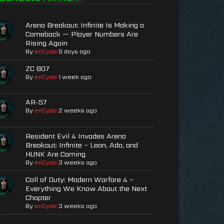
Arena Breakout: Infinite Is Making a
Comeback — Player Numbers Are
Rising Again
By
enCyde
5 days ago
ZC 807
By
enCyde
1 week ago
AR-57
By
enCyde
2 weeks ago
Resident Evil 4 Invades Arena
Breakout: Infinite – Leon, Ada, and
HUNK Are Coming
By
enCyde
3 weeks ago
Call of Duty: Modern Warfare 4 –
Everything We Know About the Next
Chapter
By
enCyde
3 weeks ago