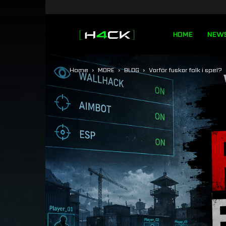
h4ck.se
HOME
NEW
Home
MORE
BLOG
Varför fuskar folk i spel?