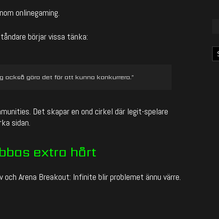
 inom onlinegaming.
åndare börjar vissa tänka:
Ka
g också göra det för att kunna konkurrera.”
mmunities. Det skapar en ond cirkel där legit-spelare
rka sidan.
bbas extra hårt
v
och
Arena Breakout: Infinite
blir problemet ännu värre.