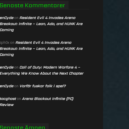
Senaste Kommentarer
enCyde
Resident Evil 4 Invades Arena
on
Breakout: Infinite – Leon, Ada, and HUNK Are
Coming
Resident Evil 4 Invades Arena
zph0x
on
Breakout: Infinite – Leon, Ada, and HUNK Are
Coming
enCyde
Call of Duty: Modern Warfare 4 –
on
Everything We Know About the Next Chapter
enCyde
Varför fuskar folk i spel?
on
tacghost
Arena Blackout Infinite (PC)
on
Review
Senaste Ämnen