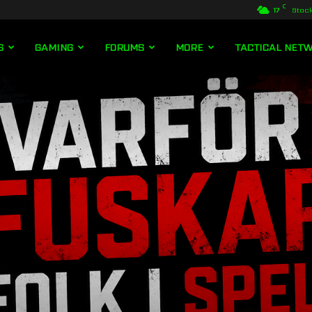
C
17
Stoc
S
GAMING
FORUMS
MORE
TACTICAL NET