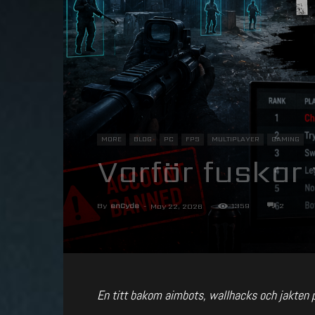
MORE
BLOG
PC
FPS
MULTIPLAYER
GAMING
Varför fuskar 
By
enCyde
-
1359
2
May 22, 2026
En titt bakom aimbots, wallhacks och jakten 