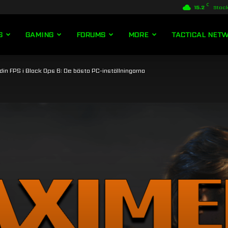
C
15.2
Stoc
S
GAMING
FORUMS
MORE
TACTICAL NET
in FPS i Black Ops 6: De bästa PC-inställningarna