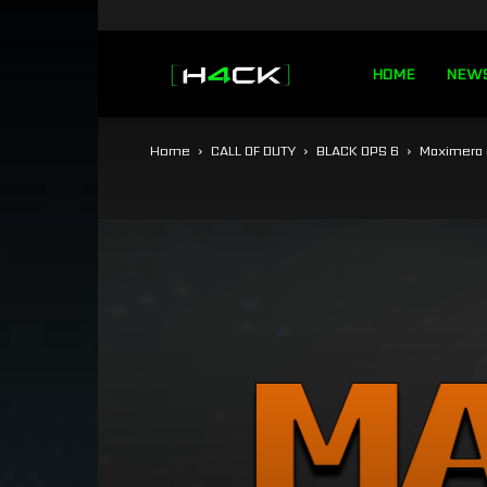
h4ck.se
HOME
NEW
Home
CALL OF DUTY
BLACK OPS 6
Maximera d