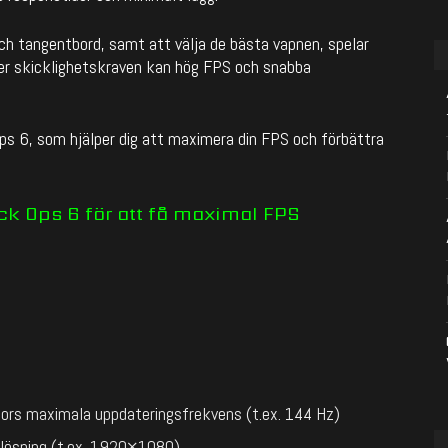
och tangentbord, samt att välja de bästa vapnen, spelar
er skicklighetskraven kan hög FPS och snabba
Ops 6, som hjälper dig att maximera din FPS och förbättra
ck Ops 6 för att få maximal FPS
ors maximala uppdateringsfrekvens (t.ex. 144 Hz)
plösning (t.ex. 1920×1080)