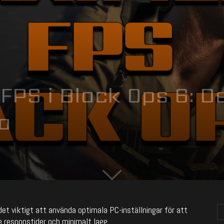
FPS i Black Ops 6: D
a
et viktigt att använda optimala PC-inställningar för att
e responstider och minimalt lagg.