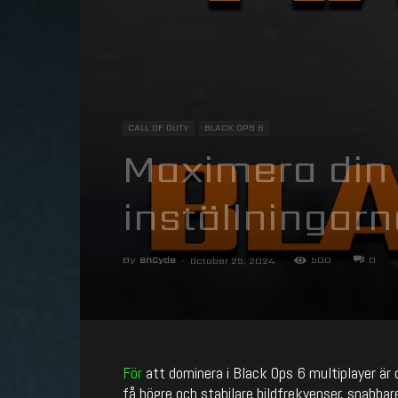
CALL OF DUTY
BLACK OPS 6
Maximera din 
inställningarn
By
enCyde
-
500
0
October 25, 2024
För
att dominera i Black Ops 6 multiplayer är d
få högre och stabilare bildfrekvenser, snabbar