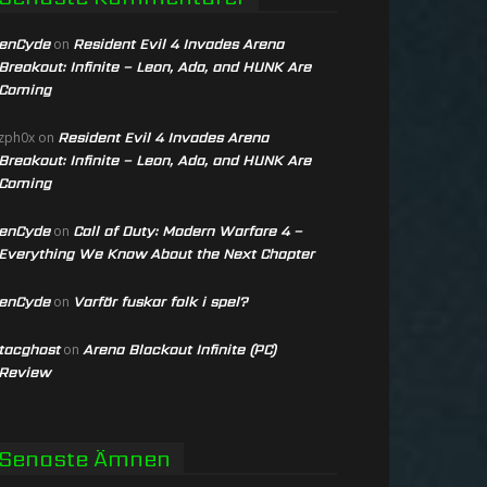
enCyde
Resident Evil 4 Invades Arena
on
Breakout: Infinite – Leon, Ada, and HUNK Are
Coming
Resident Evil 4 Invades Arena
zph0x
on
Breakout: Infinite – Leon, Ada, and HUNK Are
Coming
enCyde
Call of Duty: Modern Warfare 4 –
on
Everything We Know About the Next Chapter
enCyde
Varför fuskar folk i spel?
on
tacghost
Arena Blackout Infinite (PC)
on
Review
Senaste Ämnen