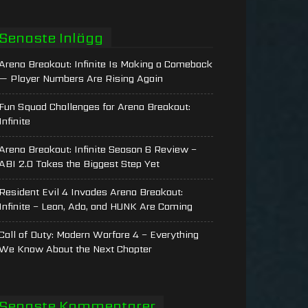
Senaste Inlägg
Arena Breakout: Infinite Is Making a Comeback
— Player Numbers Are Rising Again
Fun Squad Challenges for Arena Breakout:
Infinite
Arena Breakout: Infinite Season 6 Review –
ABI 2.0 Takes the Biggest Step Yet
Resident Evil 4 Invades Arena Breakout:
Infinite – Leon, Ada, and HUNK Are Coming
Call of Duty: Modern Warfare 4 – Everything
We Know About the Next Chapter
Senaste Kommentarer