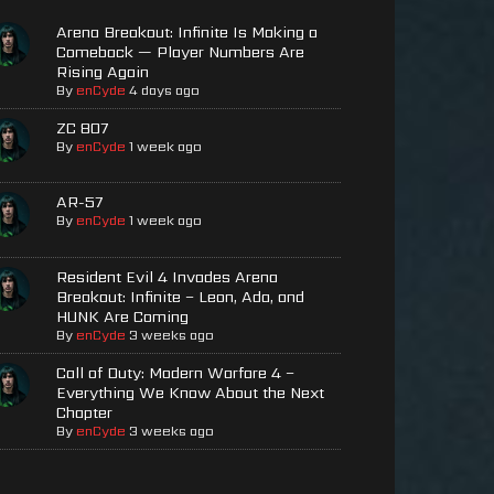
Arena Breakout: Infinite Is Making a
Comeback — Player Numbers Are
Rising Again
By
enCyde
4 days ago
ZC 807
By
enCyde
1 week ago
AR-57
By
enCyde
1 week ago
Resident Evil 4 Invades Arena
Breakout: Infinite – Leon, Ada, and
HUNK Are Coming
By
enCyde
3 weeks ago
Call of Duty: Modern Warfare 4 –
Everything We Know About the Next
Chapter
By
enCyde
3 weeks ago